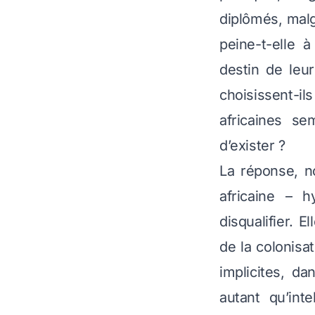
diplômés, malg
peine-t-elle 
destin de leu
choisissent-il
africaines se
d’exister ?
La réponse, n
africaine – h
disqualifier. 
de la colonisa
implicites, da
autant qu’inte