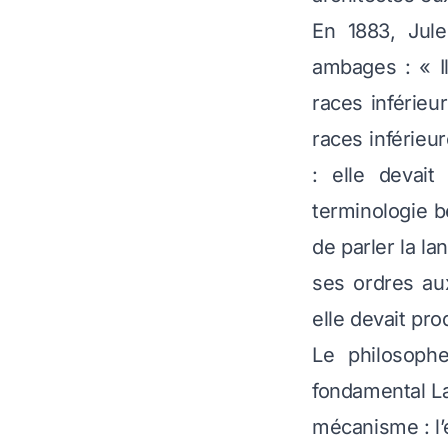
En 1883, Jule
ambages :
« I
races inférieur
races inférieur
: elle devait
terminologie be
de parler la l
ses ordres au
elle devait pro
Le philosoph
fondamental
L
mécanisme : l’