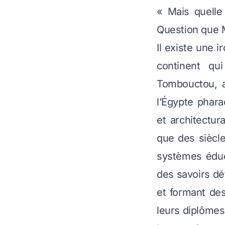
« Mais quelle
Question que M
Il existe une i
continent qu
Tombouctou, a
l’Égypte phar
et architectur
que des siècle
systèmes éduc
des savoirs déf
et formant des
leurs diplômes