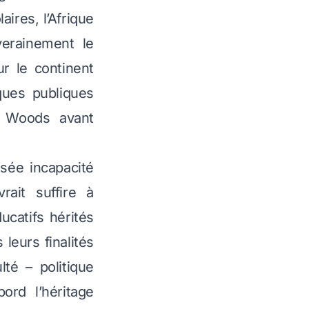
ires, l’Afrique
verainement le
r le continent
iques publiques
on Woods avant
sée incapacité
rait suffire à
ucatifs hérités
leurs finalités
lté – politique
bord l’héritage