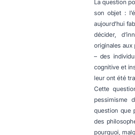
La question po
son objet : l’
aujourd’hui fa
décider, d’i
originales aux
– des individ
cognitive et in
leur ont été tr
Cette questio
pessimisme de
question que 
des philosoph
pourquoi, mal