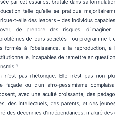
sée par cet essai est brutale dans sa formulatio
éducation telle qu’elle se pratique majoritaire
brique-t-elle des leaders – des individus capable
nnover, de prendre des risques, d’imaginer 
 problèmes de leurs sociétés – ou programme-t-
us formés à l’obéissance, à la reproduction, à
stitutionnelle, incapables de remettre en questio
ansmis ?
n n’est pas rhétorique. Elle n’est pas non plus
 façade ou d’un afro-pessimisme complaisan
posent, avec une acuité croissante, des pédagog
es, des intellectuels, des parents, et des jeun
gré des décennies d’indépendances, malgré des 