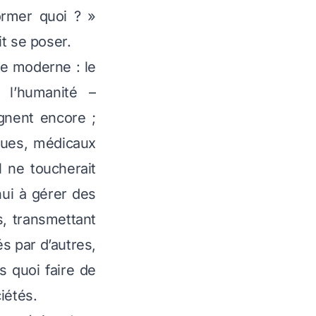
ormer quoi ? »
t se poser.
ine moderne : le
 l’humanité –
gnent encore ;
ques, médicaux
l ne toucherait
hui à gérer des
, transmettant
és par d’autres,
s quoi faire de
iétés.