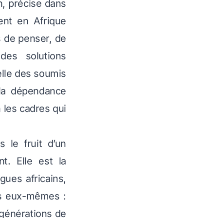
n, précise dans
ment en Afrique
s de penser, de
des solutions
elle des soumis
 la dépendance
n les cadres qui
 le fruit d’un
t. Elle est la
ues africains,
es eux-mêmes :
générations de