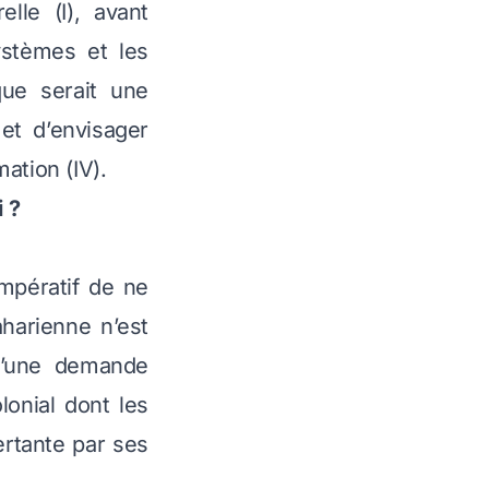
lle (I), avant
ystèmes et les
que serait une
 et d’envisager
mation (IV).
i ?
impératif de ne
aharienne n’est
 d’une demande
lonial dont les
ertante par ses