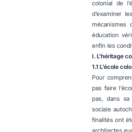
colonial de l
d’examiner le
mécanismes qu
éducation véri
enfin les condi
I. L’héritage c
1.1 L’école col
Pour comprendr
pas faire l’éc
pas, dans sa 
sociale autoch
finalités ont 
architectes e