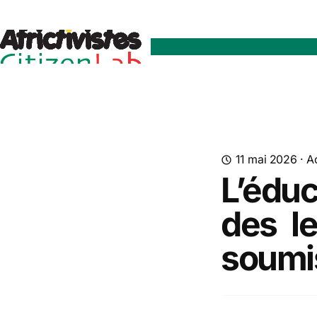
11 mai 2026
·
Ac
L’éduc
des l
soumi